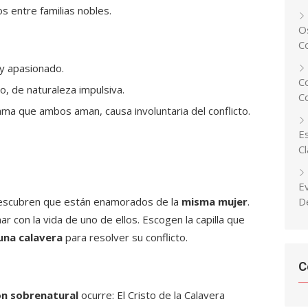
s entre familias nobles.
Os
C
 y apasionado.
C
o, de naturaleza impulsiva.
C
ama que ambos aman, causa involuntaria del conflicto.
Es
C
E
descubren que están enamorados de la
misma mujer
.
D
ar con la vida de uno de ellos. Escogen la capilla que
una calavera
para resolver su conflicto.
C
ón sobrenatural
ocurre: El Cristo de la Calavera