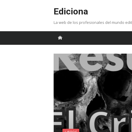
Skip
Ediciona
to
content
La web de los profesionales del mundo edit
LIBROS