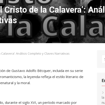
 Cristo de la Calavera’: Aná
tivas
a Calavera’: Análisis Completo y Claves Narrativas
S
fo
ión de Gustavo Adolfo Bécquer, incluida en su serie
romanticismo, la leyenda refleja el estilo literario de
E
enatural y la moral.
l
edo, durante el siglo XVI, un período marcado por
nu