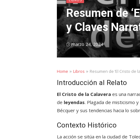
Resumen de ‘El
y Claves Narra
Posted
marzo 24, 2024
on
»
»
Home
Libros
Resumen de ‘El Cristo de l
Introducción al Relato
El Cristo de la Calavera
es una narrac
de
leyendas
. Plagada de misticismo y 
Bécquer y sus tendencias hacia lo sobr
Contexto Histórico
La acción se sitúa en la ciudad de Tol