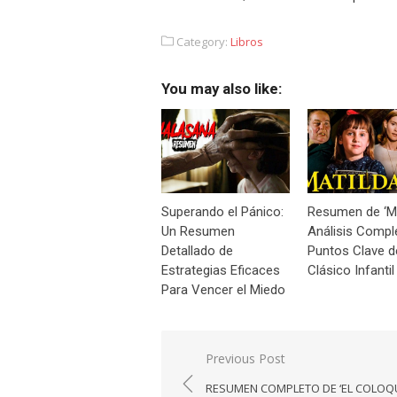
Category:
Libros
You may also like:
Superando el Pánico:
Resumen de ‘Ma
Un Resumen
Análisis Compl
Detallado de
Puntos Clave d
Estrategias Eficaces
Clásico Infantil
Para Vencer el Miedo
Navegación
Previous Post
de
RESUMEN COMPLETO DE ‘EL COLOQ