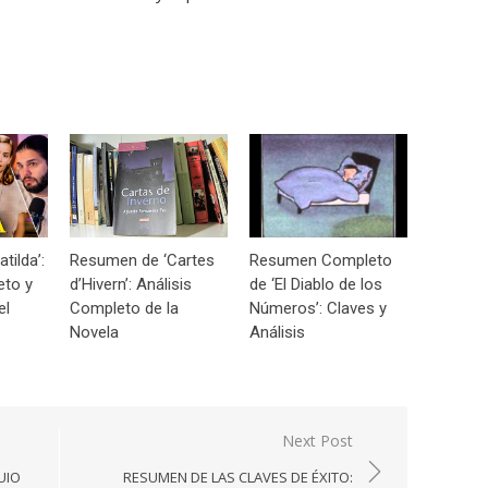
tilda’:
Resumen de ‘Cartes
Resumen Completo
eto y
d’Hivern’: Análisis
de ‘El Diablo de los
el
Completo de la
Números’: Claves y
Novela
Análisis
Next Post
UIO
RESUMEN DE LAS CLAVES DE ÉXITO: