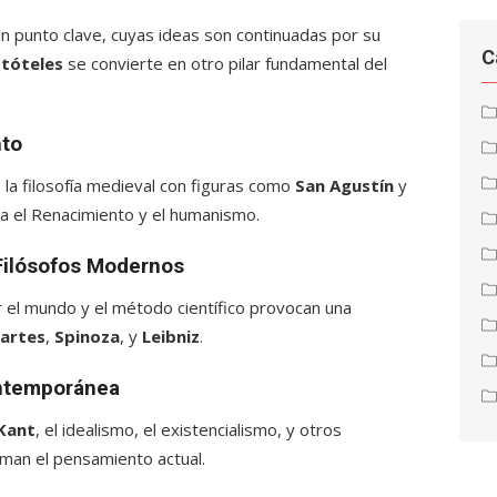
punto clave, cuyas ideas son continuadas por su
C
stóteles
se convierte en otro pilar fundamental del
nto
 la filosofía medieval con figuras como
San Agustín
y
ia el Renacimiento y el humanismo.
 Filósofos Modernos
 el mundo y el método científico provocan una
artes
,
Spinoza
, y
Leibniz
.
Contemporánea
Kant
, el idealismo, el existencialismo, y otros
an el pensamiento actual.