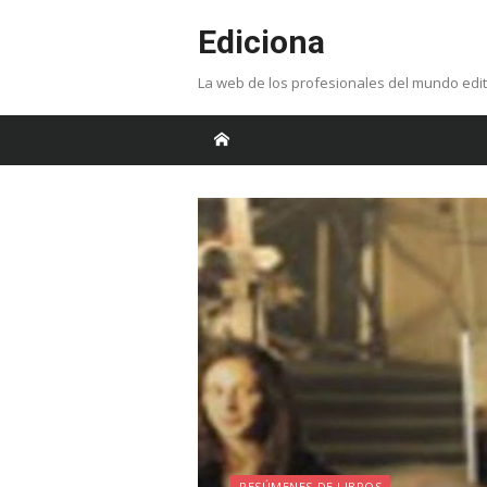
Skip
Ediciona
to
content
La web de los profesionales del mundo edit
RESÚMENES DE LIBROS