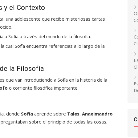
s y el Contexto
Os
ta, una adolescente que recibe misteriosas cartas
C
ocido.
uía a Sofía a través del mundo de la filosofía.
C
C
 la cual Sofía encuentra referencias a lo largo de la
Es
C
de la Filosofía
s que van introduciendo a Sofía en la historia de la
E
sofo
o corriente filosófica importante.
D
cia, donde
Sofía
aprende sobre
Tales
,
Anaximandro
C
 preguntaban sobre el principio de todas las cosas.