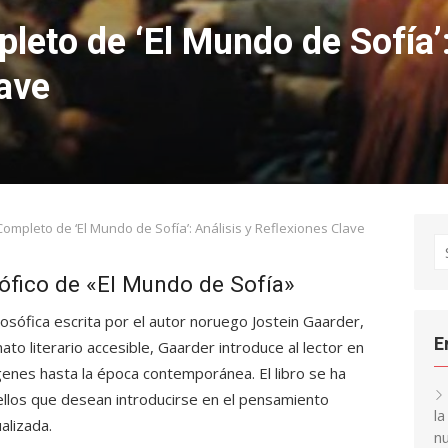
to de ‘El Mundo de Sofía’:
ave
mpleto de ‘El Mundo de Sofía’: Análisis y Reflexiones Clave
S
fo
sófico de «El Mundo de Sofía»
losófica escrita por el autor noruego Jostein Gaarder,
E
to literario accesible, Gaarder introduce al lector en
rígenes hasta la época contemporánea. El libro se ha
ellos que desean introducirse en el pensamiento
l
alizada.
nu