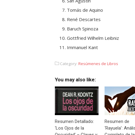
San Agustín
Tomás de Aquino
René Descartes
Baruch Spinoza
Gottfried Wilhelm Leibniz
Immanuel Kant
Category:
Resúmenes de Libros
You may also like:
Resumen Detallado:
Resumen de
‘Los Ojos de la
‘Rayuela’: Análi
Oscuridad’ – Claves y
Completo de la