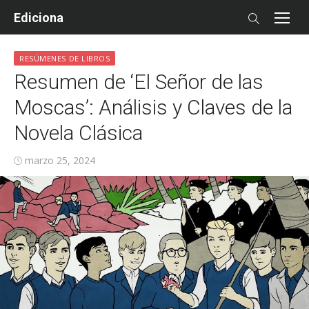
Skip
Ediciona
to
content
RESÚMENES DE LIBROS
Resumen de ‘El Señor de las
Moscas’: Análisis y Claves de la
Novela Clásica
Posted
marzo 25, 2024
on