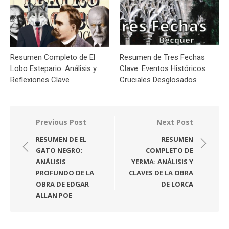
Resumen Completo de El
Resumen de Tres Fechas
Lobo Estepario: Análisis y
Clave: Eventos Históricos
Reflexiones Clave
Cruciales Desglosados
Navegación
Previous Post
Next Post
de
RESUMEN DE EL
RESUMEN
entradas
GATO NEGRO:
COMPLETO DE
ANÁLISIS
YERMA: ANÁLISIS Y
PROFUNDO DE LA
CLAVES DE LA OBRA
OBRA DE EDGAR
DE LORCA
ALLAN POE