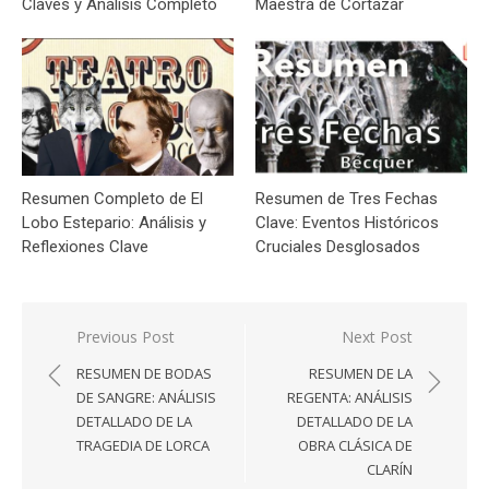
Claves y Análisis Completo
Maestra de Cortázar
Resumen Completo de El
Resumen de Tres Fechas
Lobo Estepario: Análisis y
Clave: Eventos Históricos
Reflexiones Clave
Cruciales Desglosados
Navegación
Previous Post
Next Post
de
RESUMEN DE BODAS
RESUMEN DE LA
entradas
DE SANGRE: ANÁLISIS
REGENTA: ANÁLISIS
DETALLADO DE LA
DETALLADO DE LA
TRAGEDIA DE LORCA
OBRA CLÁSICA DE
CLARÍN