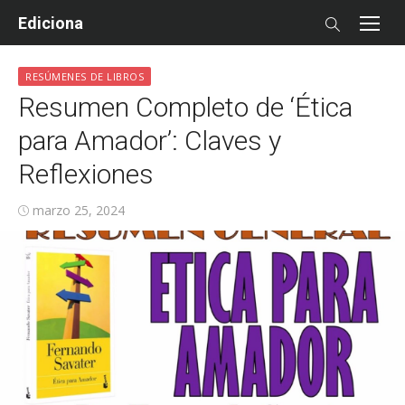
Skip
Ediciona
to
content
RESÚMENES DE LIBROS
Resumen Completo de ‘Ética
para Amador’: Claves y
Reflexiones
Posted
marzo 25, 2024
on