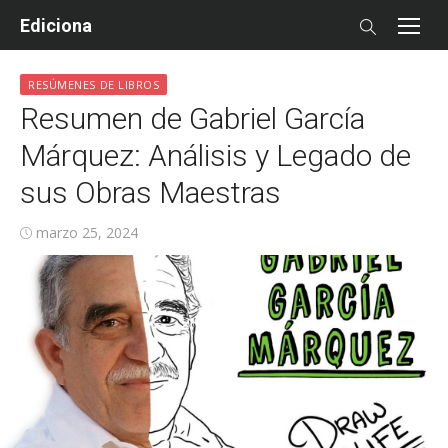
Skip
Ediciona
to
content
RESÚMENES DE LIBROS
Resumen de Gabriel García
Márquez: Análisis y Legado de
sus Obras Maestras
Posted
marzo 25, 2024
on