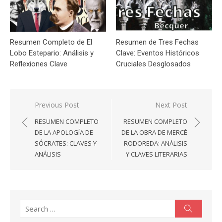
Resumen Completo de El
Resumen de Tres Fechas
Lobo Estepario: Análisis y
Clave: Eventos Históricos
Reflexiones Clave
Cruciales Desglosados
Navegación
Previous Post
Next Post
de
RESUMEN COMPLETO
RESUMEN COMPLETO
entradas
DE LA APOLOGÍA DE
DE LA OBRA DE MERCÈ
SÓCRATES: CLAVES Y
RODOREDA: ANÁLISIS
ANÁLISIS
Y CLAVES LITERARIAS
Search
Search
for: