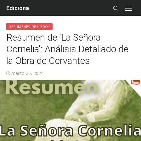
Skip
Ediciona
to
content
RESÚMENES DE LIBROS
Resumen de ‘La Señora
Cornelia’: Análisis Detallado de
la Obra de Cervantes
Posted
marzo 25, 2024
on