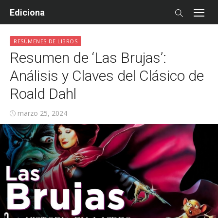
Skip
Ediciona
to
content
RESÚMENES DE LIBROS
Resumen de ‘Las Brujas’:
Análisis y Claves del Clásico de
Roald Dahl
Posted
marzo 25, 2024
on