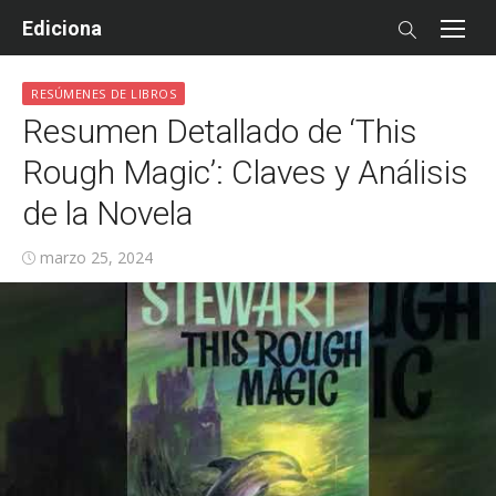
Skip
Ediciona
to
content
RESÚMENES DE LIBROS
Resumen Detallado de ‘This
Rough Magic’: Claves y Análisis
de la Novela
Posted
marzo 25, 2024
on