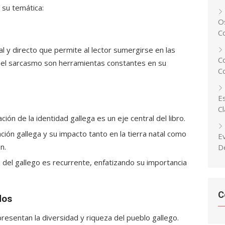
 su temática:
Os
C
al y directo que permite al lector sumergirse en las
C
y el sarcasmo son herramientas constantes en su
C
Es
C
ón de la identidad gallega es un eje central del libro.
ión gallega y su impacto tanto en la tierra natal como
E
n.
D
del gallego es recurrente, enfatizando su importancia
C
dos
resentan la diversidad y riqueza del pueblo gallego.