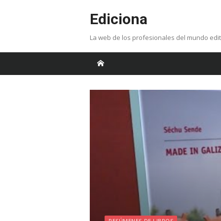
Skip
Ediciona
to
content
La web de los profesionales del mundo edit
RESÚMENES DE LIBROS