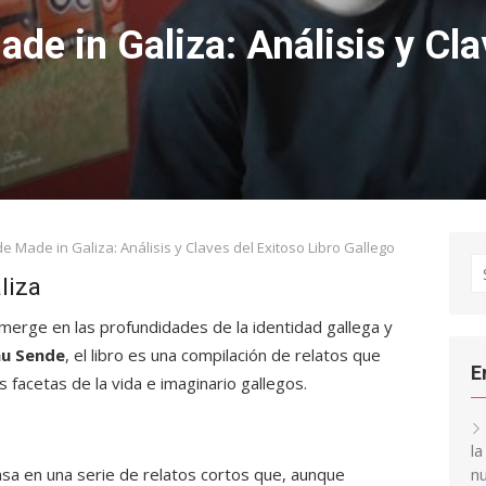
e in Galiza: Análisis y Cla
 Made in Galiza: Análisis y Claves del Exitoso Libro Gallego
S
liza
fo
erge en las profundidades de la identidad gallega y
hu Sende
, el libro es una compilación de relatos que
E
 facetas de la vida e imaginario gallegos.
l
sa en una serie de relatos cortos que, aunque
nu