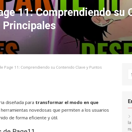
ge 11: Comprendiendo su 
 Principales
e Page 11: Comprendiendo su Contenido Clave y Puntos
S
fo
E
ria diseñada para
transformar el modo en que
e herramientas novedosas que permiten a los usuarios
ido de forma eficiente y útil.
l
nu
es de Page11