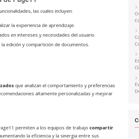
ncionalidades, las cuales incluyen:
Os
C
nalizar la experiencia de aprendizaje.
dos en intereses y necesidades del usuario.
C
C
 la edición y compartición de documentos.
Es
C
E
nzados
que analizan el comportamiento y preferencias
D
r recomendaciones altamente personalizadas y mejorar
C
Page11 permiten a los equipos de trabajo
compartir
mentando la eficiencia y la sinergia entre sus