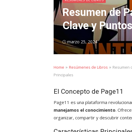
Resumen de Pa
Clave y Puntos
Posted
marzo 25, 2024
on
»
»
Home
Resúmenes de Libros
Resumen d
Principales
El Concepto de Page11
Page11 es una plataforma revoluciona
manejamos el conocimiento
. Ofrec
organizar, compartir y descubrir conten
Características Principal