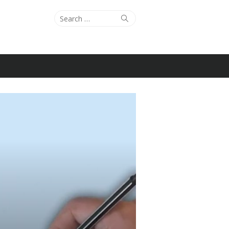
Search
Search
for: