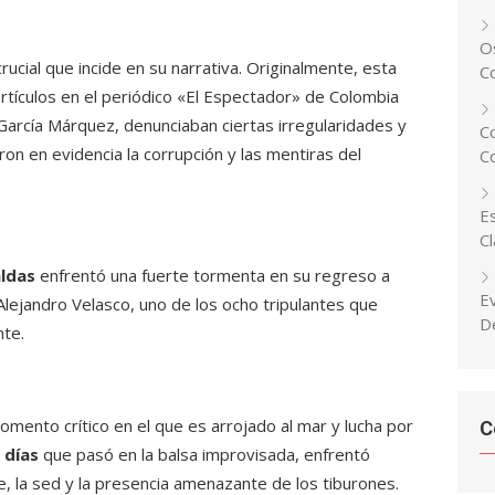
Os
rucial que incide en su narrativa. Originalmente, esta
C
artículos en el periódico «El Espectador» de Colombia
 García Márquez, denunciaban ciertas irregularidades y
C
on en evidencia la corrupción y las mentiras del
C
Es
C
ldas
enfrentó una fuerte tormenta en su regreso a
E
lejandro Velasco, uno de los ocho tripulantes que
D
nte.
omento crítico en el que es arrojado al mar y lucha por
C
 días
que pasó en la balsa improvisada, enfrentó
 la sed y la presencia amenazante de los tiburones.