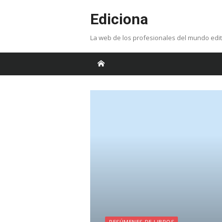
Skip
Ediciona
to
content
La web de los profesionales del mundo edit
RESÚMENES DE LIBROS