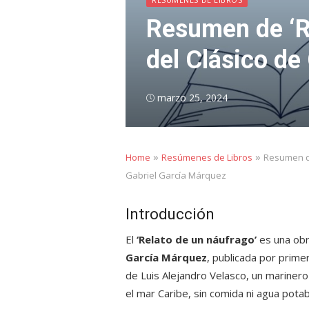
Resumen de ‘Re
del Clásico de
Posted
marzo 25, 2024
on
»
»
Home
Resúmenes de Libros
Resumen de
Gabriel García Márquez
Introducción
El
‘Relato de un náufrago’
es una obr
García Márquez
, publicada por prime
de Luis Alejandro Velasco, un marinero
el mar Caribe, sin comida ni agua potab