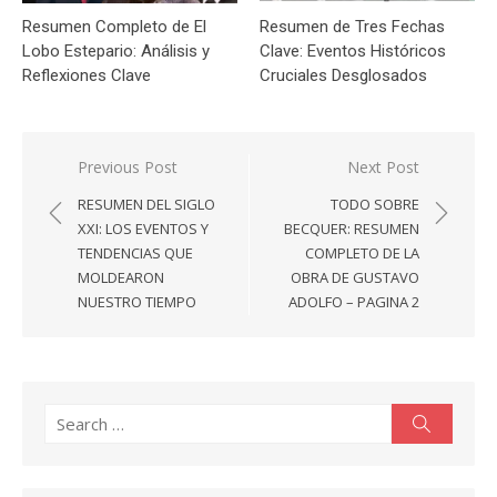
Resumen Completo de El
Resumen de Tres Fechas
Lobo Estepario: Análisis y
Clave: Eventos Históricos
Reflexiones Clave
Cruciales Desglosados
Navegación
Previous Post
Next Post
de
RESUMEN DEL SIGLO
TODO SOBRE
entradas
XXI: LOS EVENTOS Y
BECQUER: RESUMEN
TENDENCIAS QUE
COMPLETO DE LA
MOLDEARON
OBRA DE GUSTAVO
NUESTRO TIEMPO
ADOLFO – PAGINA 2
Search
Search
for: