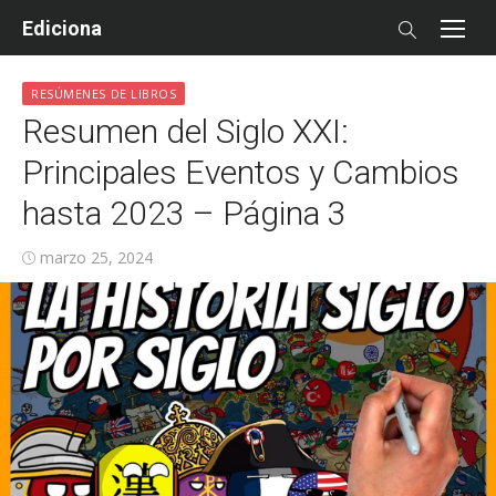
Skip
Ediciona
to
content
RESÚMENES DE LIBROS
Resumen del Siglo XXI:
Principales Eventos y Cambios
hasta 2023 – Página 3
Posted
marzo 25, 2024
on