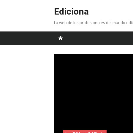
Skip
Ediciona
to
content
La web de los profesionales del mundo edit
RESÚMENES DE LIBROS