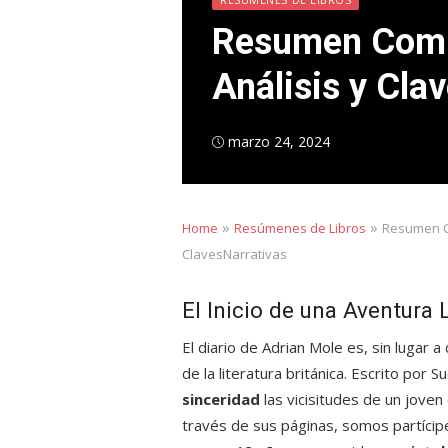
Resumen Compl
Análisis y Cla
Posted
marzo 24, 2024
on
»
»
Home
Resúmenes de Libros
Resumen Co
ClavesNarrativas
El Inicio de una Aventura 
El diario de Adrian Mole es, sin lugar 
de la literatura británica. Escrito por
sinceridad
las vicisitudes de un joven
través de sus páginas, somos partícipe