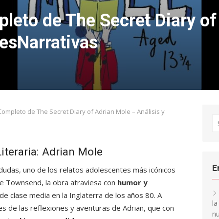
eto de The Secret Diary of
vesNarrativas
mpleto de The Secret Diary of Adrian Mole – Análisis y
S
fo
Literaria: Adrian Mole
E
a dudas, uno de los relatos adolescentes más icónicos
 Sue Townsend, la obra atraviesa con
humor y
 de clase media en la Inglaterra de los años 80. A
l
s de las reflexiones y aventuras de Adrian, que con
nu