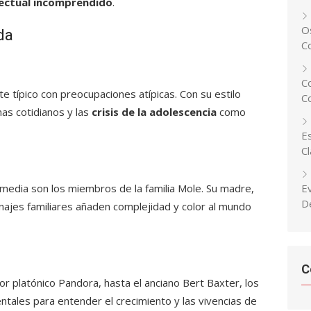
lectual incomprendido
.
Os
da
C
C
 típico con preocupaciones atípicas. Con su estilo
C
as cotidianos y las
crisis de la adolescencia
como
Es
C
media son los miembros de la familia Mole. Su madre,
E
D
onajes familiares añaden complejidad y color al mundo
C
r platónico Pandora, hasta el anciano Bert Baxter, los
tales para entender el crecimiento y las vivencias de