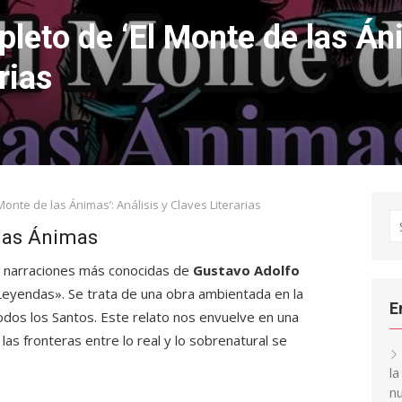
to de ‘El Monte de las Áni
rias
nte de las Ánimas’: Análisis y Claves Literarias
S
 las Ánimas
fo
s narraciones más conocidas de
Gustavo Adolfo
 «Leyendas». Se trata de una obra ambientada en la
E
odos los Santos. Este relato nos envuelve en una
as fronteras entre lo real y lo sobrenatural se
l
nu