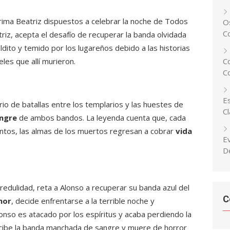
prima Beatriz dispuestos a celebrar la noche de Todos
Os
C
iz, acepta el desafío de recuperar la banda olvidada
ldito y temido por los lugareños debido a las historias
eles que allí murieron.
C
C
Es
io de batallas entre los templarios y las huestes de
C
ngre
de ambos bandos. La leyenda cuenta que, cada
ntos, las almas de los muertos regresan a cobrar
vida
E
D
redulidad, reta a Alonso a recuperar su banda azul del
C
nor
, decide enfrentarse a la terrible noche y
lonso es atacado por los espíritus y acaba perdiendo la
recibe la banda manchada de sangre y muere de horror