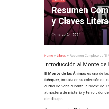
Resumen Comple
y Claves Litera
Posted
marzo 24, 2024
on
»
»
Home
Libros
Resumen Completo de ‘El Mo
Introducción al Monte de
El Monte de las Ánimas
es una de la
Bécquer
, incluida en su colección de
ciudad de Soria durante la Noche de T
atmósfera de misterio y terror, donde l
desdibujan.