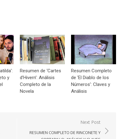
tilda’:
Resumen de ‘Cartes
Resumen Completo
eto y
d’Hivern’: Análisis
de ‘El Diablo de los
el
Completo de la
Números’: Claves y
Novela
Análisis
Next Post
RESUMEN COMPLETO DE RINCONETE Y