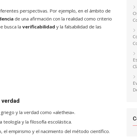
ferentes perspectivas. Por ejemplo, en el ámbito de
Os
dencia
de una afirmación con la realidad como criterio
C
se busca la
verificabilidad
y la falsabilidad de las
C
C
Es
C
E
D
a verdad
griego y la verdad como «aletheia».
C
teología y la filosofía escolástica.
, el empirismo y el nacimiento del método científico.