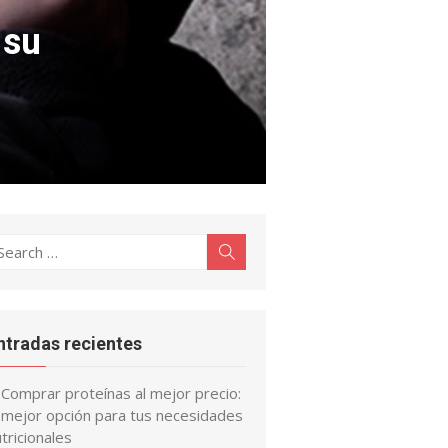
 su
earch
Search
r:
ntradas recientes
Comprar proteínas al mejor precio:
a mejor opción para tus necesidades
tricionales