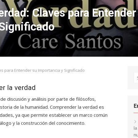
rdad: Claves para Entender
Significado
 para Entender su Importancia y Significado
S
fo
r la verdad
de discusión y análisis por parte de filósofos,
E
 historia de la humanidad. Comprender la verdad es
ciedades, ya que permite establecer un marco común
álogo y la construcción del conocimiento.
l
nu