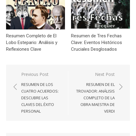
Resumen Completo de El
Resumen de Tres Fechas
Lobo Estepario: Análisis y
Clave: Eventos Históricos
Reflexiones Clave
Cruciales Desglosados
Navegación
Previous Post
Next Post
de
RESUMEN DE LOS
RESUMEN DE EL
entradas
CUATRO ACUERDOS:
TROVADOR: ANÁLISIS
DESCUBRE LAS
COMPLETO DE LA
CLAVES DEL ÉXITO
OBRA MAESTRA DE
PERSONAL
VERDI