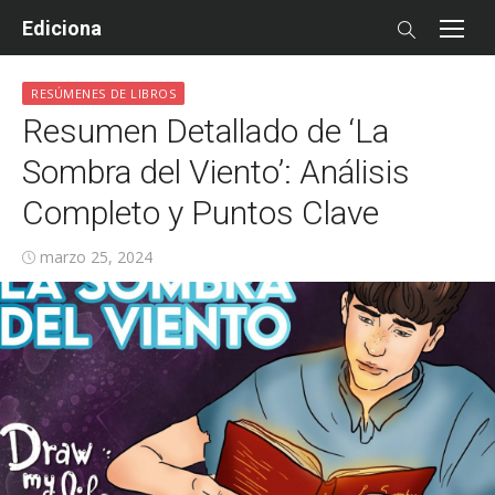
Skip
Ediciona
to
content
RESÚMENES DE LIBROS
Resumen Detallado de ‘La
Sombra del Viento’: Análisis
Completo y Puntos Clave
Posted
marzo 25, 2024
on