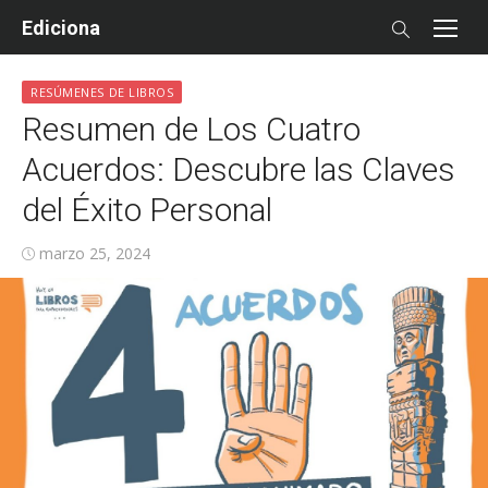
Skip
Ediciona
to
content
RESÚMENES DE LIBROS
Resumen de Los Cuatro
Acuerdos: Descubre las Claves
del Éxito Personal
Posted
marzo 25, 2024
on