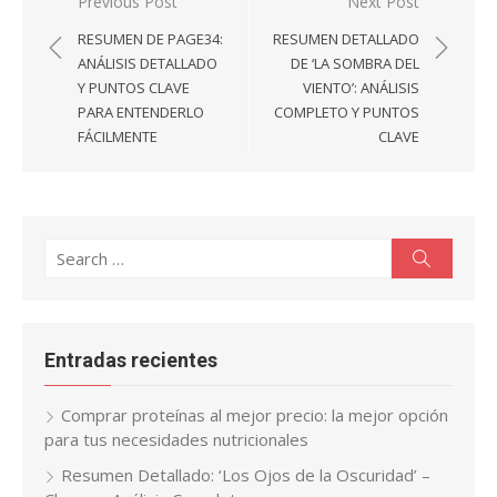
Navegación
Previous Post
Next Post
de
RESUMEN DE PAGE34:
RESUMEN DETALLADO
entradas
ANÁLISIS DETALLADO
DE ‘LA SOMBRA DEL
Y PUNTOS CLAVE
VIENTO’: ANÁLISIS
PARA ENTENDERLO
COMPLETO Y PUNTOS
FÁCILMENTE
CLAVE
Search
Search
for:
Entradas recientes
Comprar proteínas al mejor precio: la mejor opción
para tus necesidades nutricionales
Resumen Detallado: ‘Los Ojos de la Oscuridad’ –